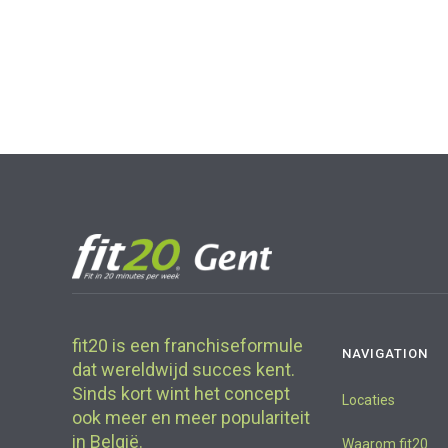
fit20 is een franchiseformule
NAVIGATION
dat wereldwijd succes kent.
Sinds kort wint het concept
Locaties
ook meer en meer populariteit
in België.
Waarom fit20