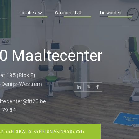
Locaties
Waarom fit20
Lid worden
20 Maaltecenter
at 195 (Blok E)
t-Denijs-Westrem
ltecenter@fit20.be
 79 84
K EEN GRATIS KENNISMAKINGSSESSIE