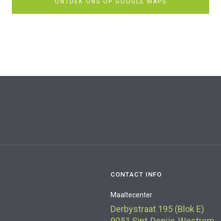
ONTDEK ONS OP GOOGLE MAPS
CONTACT INFO
Maaltecenter
Derbystraat 195 (Blok E)
9051 Sint-Denijs-Westrem