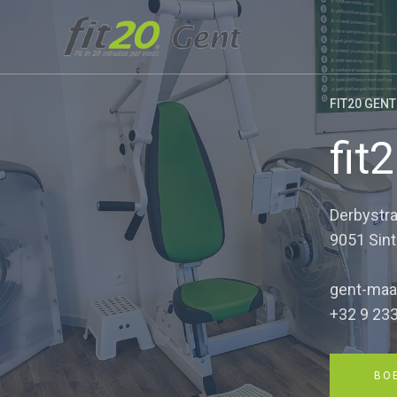
FIT20 GENT
fit
Derbystra
9051 Sin
gent-maa
+32 9 233
BOE